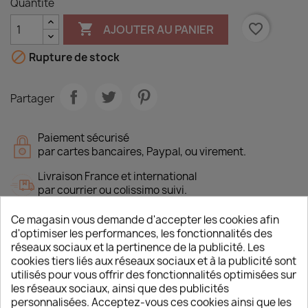
Quantité

favorite_border
AJOUTER AU PANIER

Rupture de stock
Partager
Paiement sécurisé
par cartes bancaires, Paypal, ou virement.
Livraison France et international
par courrier ou colissimo suivi.
Ce magasin vous demande d'accepter les cookies afin
d'optimiser les performances, les fonctionnalités des
réseaux sociaux et la pertinence de la publicité. Les
Description
Détails du produit
cookies tiers liés aux réseaux sociaux et à la publicité sont
utilisés pour vous offrir des fonctionnalités optimisées sur
les réseaux sociaux, ainsi que des publicités
SOMMAIRE prévisionnel
personnalisées. Acceptez-vous ces cookies ainsi que les