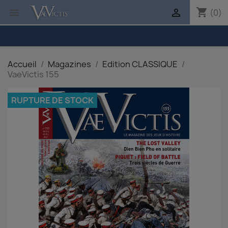
shopping_cart


(0)
Accueil
Magazines
Edition CLASSIQUE
VaeVictis 155
RUPTURE DE STOCK