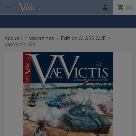
shopping_cart


(0)
Accueil
Magazines
Edition CLASSIQUE
VaeVictis 159