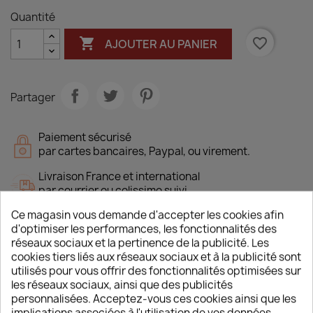
Quantité

favorite_border
AJOUTER AU PANIER
Partager
Paiement sécurisé
par cartes bancaires, Paypal, ou virement.
Livraison France et international
par courrier ou colissimo suivi.
Ce magasin vous demande d'accepter les cookies afin
d'optimiser les performances, les fonctionnalités des
réseaux sociaux et la pertinence de la publicité. Les
cookies tiers liés aux réseaux sociaux et à la publicité sont
Description
Détails du produit
utilisés pour vous offrir des fonctionnalités optimisées sur
les réseaux sociaux, ainsi que des publicités
SOMMAIRE
(prévisionnel)
personnalisées. Acceptez-vous ces cookies ainsi que les
implications associées à l'utilisation de vos données