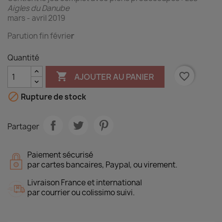
Aigles du Danube
mars - avril 2019
Parution fin févrie
r
Quantité

favorite_border
AJOUTER AU PANIER

Rupture de stock
Partager
Paiement sécurisé
par cartes bancaires, Paypal, ou virement.
Livraison France et international
par courrier ou colissimo suivi.