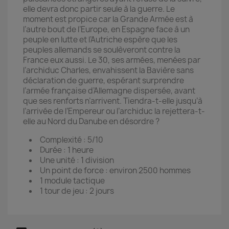
elle devra donc partir seule à la guerre. Le
moment est propice car la Grande Armée est à
l’autre bout de l’Europe, en Espagne face à un
peuple en lutte et l’Autriche espère que les
peuples allemands se soulèveront contre la
France eux aussi. Le 30, ses armées, menées par
l’archiduc Charles, envahissent la Bavière sans
déclaration de guerre, espérant surprendre
l’armée française d’Allemagne dispersée, avant
que ses renforts n’arrivent. Tiendra-t-elle jusqu’à
l’arrivée de l’Empereur ou l’archiduc la rejettera-t-
elle au Nord du Danube en désordre ?
Complexité : 5/10
Durée : 1 heure
Une unité : 1 division
Un point de force : environ 2500 hommes
1 module tactique
1 tour de jeu : 2 jours