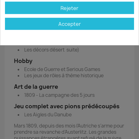
Cruel Sea
Rejeter
Bataille Empire
Pacte de Varsovie vs OTAN
Accepter
Les batailles d’avril 1809
Les jeux de David Mersey chez Osprey
Technique
Les décors désert suite)
Hobby
Ecole de Guerre et Serious Games
Les jeux de rôles à thème historique
Art de la guerre
1809 - La campagne des 5 jours
Jeu complet avec pions prédécoupés
Les Aigles du Danube
Mars 1809, depuis des mois l’Autriche s’arme pour
prendre sa revanche d’Austerlitz. Les grandes
puissances étrangères ayant refusé de la suivre,