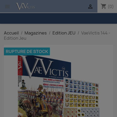
shopping_cart


(0)
Accueil
Magazines
Edition JEU
VaeVictis 144 -
Edition Jeu
RUPTURE DE STOCK