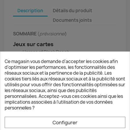
Description
Détails du produit
Documents joints
SOMMAIRE
(
prévisionnel
)
Jeux sur cartes
Heroes of Black Reach
Smolensk
Ce magasin vous demande d'accepter les cookies afin
Stalingrad: Inferno on the Volga
d'optimiser les performances, les fonctionnalités des
1066
réseaux sociaux et la pertinence de la publicité. Les
Black Cavalry Normandie
cookies tiers liés aux réseaux sociaux et à la publicité sont
Apocalypse in the East
utilisés pour vous offrir des fonctionnalités optimisées sur
Albuerra
les réseaux sociaux, ainsi que des publicités
personnalisées. Acceptez-vous ces cookies ainsi que les
Scénarios
implications associées à l'utilisation de vos données
Advanced Squad Leader
personnelles ?
Memory 44
Jeux figurines
Configurer
De l’or pour les braves