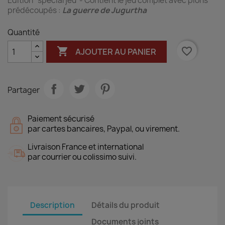
Édition "spécial jeu"- Contient le jeu complet avec pions
prédécoupés :
La guerre de Jugurtha
Quantité

favorite_border
AJOUTER AU PANIER
Partager
Paiement sécurisé
par cartes bancaires, Paypal, ou virement.
Livraison France et international
par courrier ou colissimo suivi.
Description
Détails du produit
Documents joints