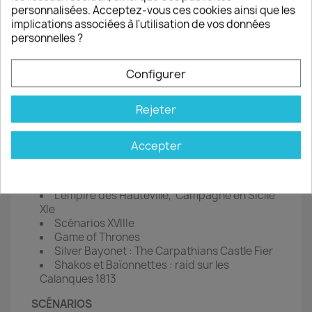
personnalisées. Acceptez-vous ces cookies ainsi que les
Traces of War
implications associées à l'utilisation de vos données
Las Navas de Tolosa
personnelles ?
The British Way
HOBBY
Configurer
e
Des étudiants s’invitent au combat 4
partie
Donald Featherstone
Rejeter
Maléfices
FIGURINES
Accepter
Au contact : Indochine 1945-1954
Galley and Galleons
L’empire des Hauteville, Campagne en Sicile
XIe
Scénarios XVIIIe
Game of Thrones
Silver Bayonet : The Carpathians Castle Fier
Shakos et Baïonnettes : raid sur les
Calanques 1813
SCÉNARIOS