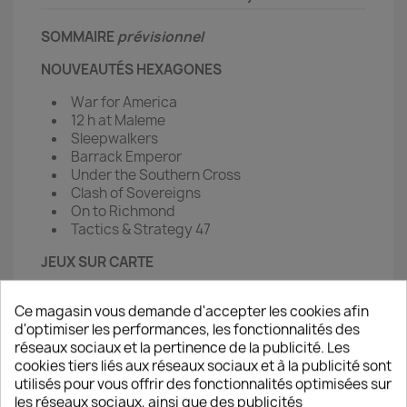
SOMMAIRE
prévisionnel
NOUVEAUTÉS HEXAGONES
War for America
12 h at Maleme
Sleepwalkers
Barrack Emperor
Under the Southern Cross
Clash of Sovereigns
On to Richmond
Tactics & Strategy 47
JEUX SUR CARTE
Europa Universalis 2
Ce magasin vous demande d'accepter les cookies afin
Onus Traianus
d'optimiser les performances, les fonctionnalités des
Inferno
réseaux sociaux et la pertinence de la publicité. Les
Storm over Jerusalem
cookies tiers liés aux réseaux sociaux et à la publicité sont
White Plains
utilisés pour vous offrir des fonctionnalités optimisées sur
Saïgon
les réseaux sociaux, ainsi que des publicités
We are coming Nineveh