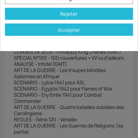
Documents joints
Rejeter
ANALYSE - Allemagne 1813 (Hexasim et Canons en
Carton)
Accepter
QUE CHOISIR - La guerre des tranchées (divers
éditeurs)
ANALYSE - Fighting Formations GD (GMT)
CONSEIL DE JEUX - Unhappy King Charles (GMT)
SPECIAL N°100 - 100 couvertures + VV vu d'ailleurs
ANALYSE - Infidel (GMT)
ART DE LA GUERRE - Les troupes blindées
italiennes en Afrique
SCENARIO - Lybie 1941 pour ASL
SCENARIO - Egypte 1942 pour Flames of War
SCENARIO - Erythrée 1941 pour Combat
Commander
ART DE LA GUERRE - Quatre batailles oubliées des
Carolingiens
REGLES - Série 120 - Vendée
ART DE LA GUERRE - Les Guerres de Religions (4e
partie)