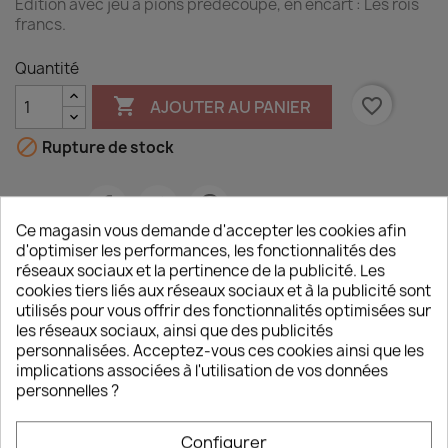
Edition avec jeu à pions prédécoupé, en encart : Les rois
francs.
Quantité

favorite_border
AJOUTER AU PANIER

Rupture de stock
Partager
Ce magasin vous demande d'accepter les cookies afin
d'optimiser les performances, les fonctionnalités des
Paiement sécurisé
réseaux sociaux et la pertinence de la publicité. Les
par cartes bancaires, Paypal, ou virement.
cookies tiers liés aux réseaux sociaux et à la publicité sont
utilisés pour vous offrir des fonctionnalités optimisées sur
Livraison France et international
les réseaux sociaux, ainsi que des publicités
par courrier ou colissimo suivi.
personnalisées. Acceptez-vous ces cookies ainsi que les
implications associées à l'utilisation de vos données
personnelles ?
Description
Détails du produit
Configurer