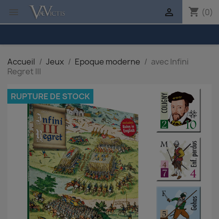
shopping_cart


(0)
Accueil
Jeux
Epoque moderne
avec Infini
Regret III
RUPTURE DE STOCK