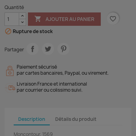
Quantité

favorite_border
AJOUTER AU PANIER

Rupture de stock
Partager
Paiement sécurisé
par cartes bancaires, Paypal, ou virement.
Livraison France et international
par courrier ou colissimo suivi.
Description
Détails du produit
Moncontour, 1569