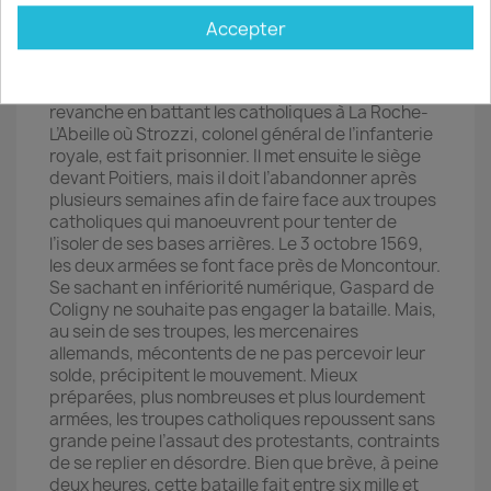
l’armée huguenote. Malgré cette victoire, Anjou
ne parvient pas à capturer la ville de Cognac. Il n’a
Accepter
pas non plus de troupes suffisantes pour fournir
en garnison les villes prises aux protestants.
Le 25 juin 1569, l’amiral de Coligny prend sa
revanche en battant les catholiques à La Roche-
L’Abeille où Strozzi, colonel général de l’infanterie
royale, est fait prisonnier. Il met ensuite le siège
devant Poitiers, mais il doit l’abandonner après
plusieurs semaines afin de faire face aux troupes
catholiques qui manoeuvrent pour tenter de
l’isoler de ses bases arrières. Le 3 octobre 1569,
les deux armées se font face près de Moncontour.
Se sachant en infériorité numérique, Gaspard de
Coligny ne souhaite pas engager la bataille. Mais,
au sein de ses troupes, les mercenaires
allemands, mécontents de ne pas percevoir leur
solde, précipitent le mouvement. Mieux
préparées, plus nombreuses et plus lourdement
armées, les troupes catholiques repoussent sans
grande peine l’assaut des protestants, contraints
de se replier en désordre. Bien que brève, à peine
deux heures, cette bataille fait entre six mille et