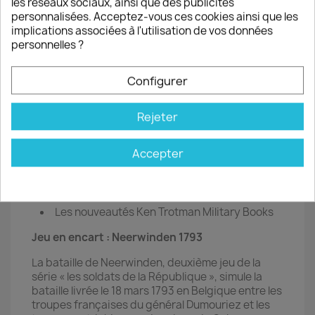
les réseaux sociaux, ainsi que des publicités
Jemmapes et Neerwinden
personnalisées. Acceptez-vous ces cookies ainsi que les
Mousquets et Tomahawk
implications associées à l'utilisation de vos données
Saga Aetius et Arthur
personnelles ?
Tanks
Hobby
Configurer
La Sécession facile (mixte figu-carte)
Jouer le temps des As en 3D - tutoriel
Rejeter
Histo
Accepter
Neerwinden 1793
Debrecen 1944
Lire
Les nouveautés Ken Trotman Military Books
Jeu en encart : Neerwinden 1793
La bataille de Neerwinden, deuxième jeu de la
série « les soldats de la République », simule la
bataille livrée le 18 mars 1793 en Belgique entre les
troupes françaises du général Dumouriez et les