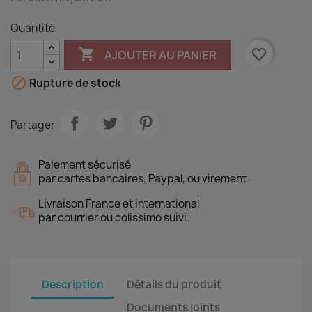
Quantité

favorite_border
AJOUTER AU PANIER

Rupture de stock
Partager
Paiement sécurisé
par cartes bancaires, Paypal, ou virement.
Livraison France et international
par courrier ou colissimo suivi.
Description
Détails du produit
Documents joints