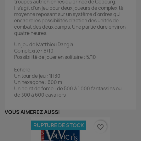
troupes autrichiennes du prince de Cobourg.
Il s’agit d’un jeu pour deux joueurs de complexité
moyenne reposant sur un système d'ordres qui
encadre les possibilités d'action des unités de
combat des deux camps. Une partie dure environ
quatre heures.
Un jeu de Matthieu Dangla
Complexité : 6/10
Possibilité de jouer en solitaire : 5/10
Échelle
Un tour de jeu : 1H30
Un hexagone : 600 m
Un point de force : de 500 à 1.000 fantassins ou
de 300 à 600 cavaliers
VOUS AIMEREZ AUSSI
RUPTURE DE STOCK
favorite_border