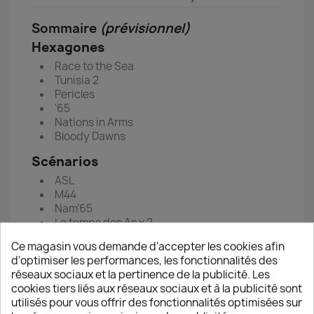
Sommaire
(prévisionnel)
Hexagones­­­
Race to the Sea
Tunisia 2
Pericles
'65
Nations in Arms
Bloody Dawns
Scénarios
ASL
M44
Nam’65
Le temps des As x 2
A la charge : Kleidion 1014
Ce magasin vous demande d'accepter les cookies afin
Mousquets et Tomahawk
d'optimiser les performances, les fonctionnalités des
Révolution française
réseaux sociaux et la pertinence de la publicité. Les
Figurines
cookies tiers liés aux réseaux sociaux et à la publicité sont
utilisés pour vous offrir des fonctionnalités optimisées sur
Flames of War v4 et l’actu Battlefront