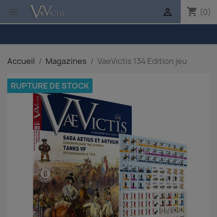
shopping_cart


(0)
Accueil
Magazines
VaeVictis 134 Edition jeu
RUPTURE DE STOCK