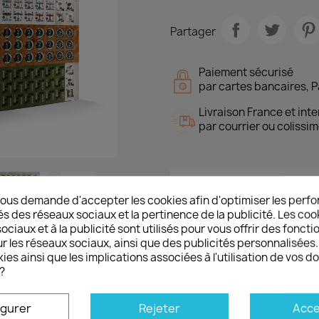
Partager
Paiement sécurisé
par cartes bancaires, P
Livraison France et inte
par courrier ou colissim
Détails du produit
ous demande d'accepter les cookies afin d'optimiser les perfo

és des réseaux sociaux et la pertinence de la publicité. Les cooki
ciaux et à la publicité sont utilisés pour vous offrir des foncti
Référence
VAJ117
r les réseaux sociaux, ainsi que des publicités personnalisée
ies ainsi que les implications associées à l'utilisation de vos 
?
igurer
Rejeter
Acce