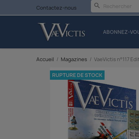
search
Contactez-nous
ABONNEZ-VO
Accueil
Magazines
VaeVictis n°117 Edi
RUPTURE DE STOCK