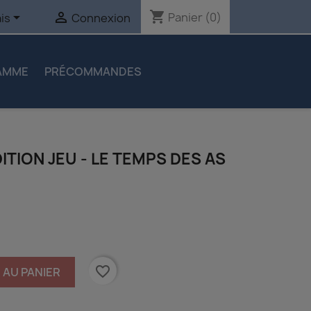
shopping_cart


Panier
(0)
is
Connexion
AMME
PRÉCOMMANDES
DITION JEU - LE TEMPS DES AS
favorite_border
 AU PANIER