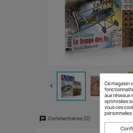
Ce magasin v

fonctionnalit
aux réseaux so
optimisées su
vous ces cook
personnelles 
Commentaires (0)
Conf