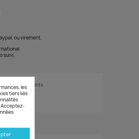
aypal, ou virement.
rnational
o suivi.
Documents joints
rmances, les
es tiers liés
onnalités
s. Acceptez-
données
pter