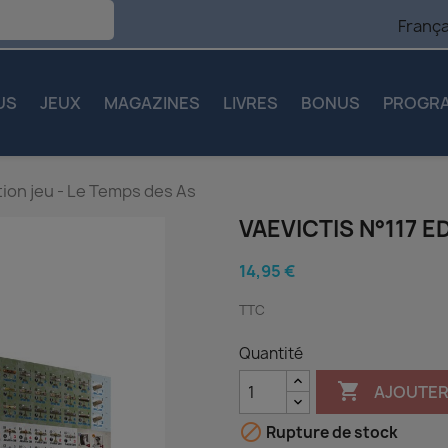
França
US
JEUX
MAGAZINES
LIVRES
BONUS
PROGR
tion jeu - Le Temps des As
VAEVICTIS N°117 E
14,95 €
TTC
Quantité

AJOUTER

Rupture de stock