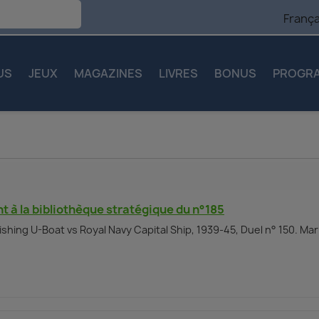
França
US
JEUX
MAGAZINES
LIVRES
BONUS
PROGR
 à la bibliothèque stratégique du n°185
shing U-Boat vs Royal Navy Capital Ship, 1939-45, Duel n° 150. Mar