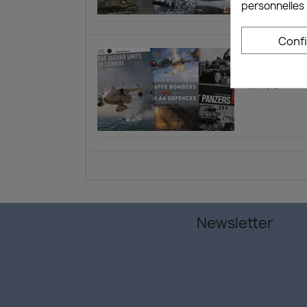
personnelles 
Conf
Supplément
Osprey Publi
...
more
Newsletter