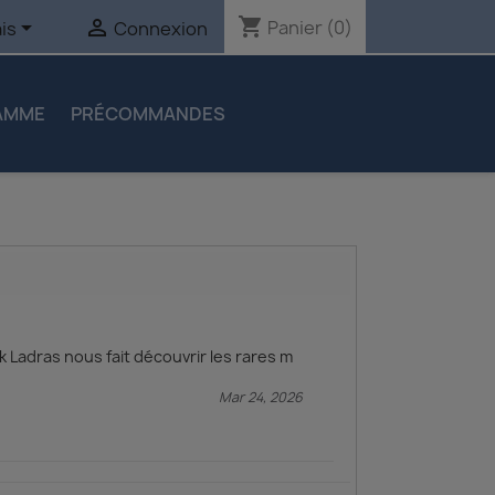
shopping_cart


Panier
(0)
is
Connexion
AMME
PRÉCOMMANDES
k Ladras nous fait découvrir les rares m
Mar 24, 2026