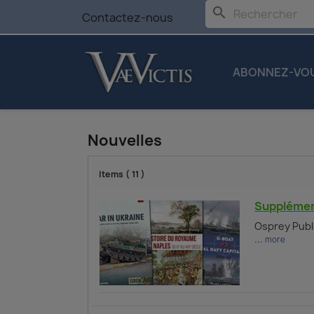
search
Contactez-nous
ABONNEZ-VO
Nouvelles
Items (
11
)
Supplément
Osprey Publi
...
more