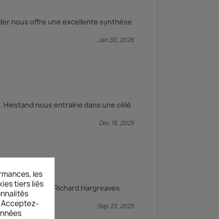
der nous offre une excellente synthèse
Jan 30, 2026
E. Hiestand nous entraîne dans une célè
Dec 15, 2025
rmances, les
es tiers liés
 1941 Ce livre de Richard Hargreaves
onnalités
s. Acceptez-
Sep 23, 2025
données