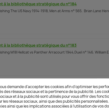
 à la bibliothèque stratégique du n°184
ishing The US Navy 1914-1918, Men at Arms n° 565. Brian Lane Her
 à la bibliothèque stratégique du n°183
shing M18 Hellcat vs Panther Arracourt 1944,Duel n° 146. William 
 à la bibliothèque stratégique du n°182
ous demande d'accepter les cookies afin d'optimiser les perfo
és des réseaux sociaux et la pertinence de la publicité. Les cooki
shing Opening the gates of hell, operation Barbarossa, June-July
ciaux et à la publicité sont utilisés pour vous offrir des foncti
re
r les réseaux sociaux, ainsi que des publicités personnalisée
ies ainsi que les implications associées à l'utilisation de vos 