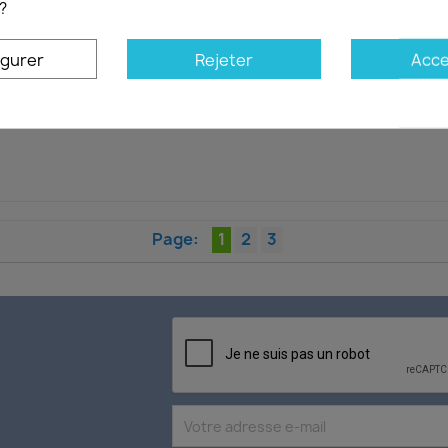
?
igurer
Rejeter
Acce
 à la bibliothèque stratégique du n°181
shing Bagration 1944, the Great Soviet offensive, dans la collection
Page:
1
2
3