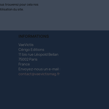
ous trouverez pour cela nos
ilisation du site.
INFORMATIONS
VaeVictis
Cérigo Editions
11 bis rue Léopold Bellan
75002 Paris
France
Envoyez-nous un e-mail :
contact@vaevictismag.fr