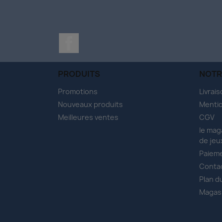
Facebook
PRODUITS
NOTR
Promotions
Livrai
Nouveaux produits
Mentio
Meilleures ventes
CGV
le mag
de jeu
Paieme
Conta
Plan d
Magas