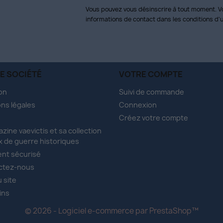
Vous pouvez vous désinscrire à tout moment. V
informations de contact dans les conditions d'ut
E SOCIÉTÉ
VOTRE COMPTE
son
Suivi de commande
ns légales
Connexion
Créez votre compte
azine vaevictis et sa collection
x de guerre historiques
nt sécurisé
ctez-nous
u site
ins
© 2026 - Logiciel e-commerce par PrestaShop™