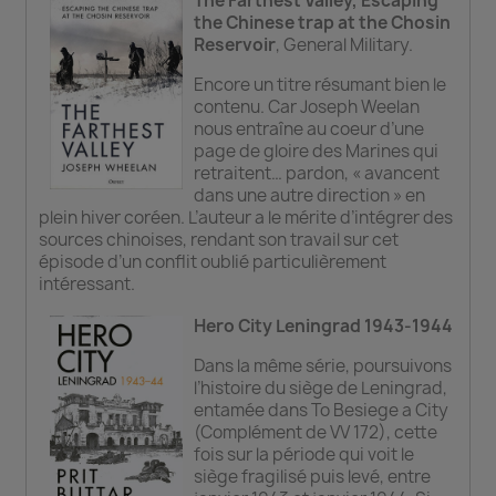
The Farthest Valley, Escaping
the Chinese trap at the Chosin
Reservoir
, General Military.
Encore un titre résumant bien le
contenu. Car Joseph Weelan
nous entraîne au coeur d’une
page de gloire des Marines qui
retraitent… pardon, « avancent
dans une autre direction » en
plein hiver coréen. L’auteur a le mérite d’intégrer des
sources chinoises, rendant son travail sur cet
épisode d’un conflit oublié particulièrement
intéressant.
Hero City Leningrad 1943-1944
Dans la même série, poursuivons
l’histoire du siège de Leningrad,
entamée dans To Besiege a City
(Complément de VV 172), cette
fois sur la période qui voit le
siège fragilisé puis levé, entre