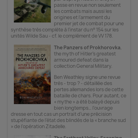
passe en revue non seulement
les combats mais aussi les
origines et l’armement du
premier jet de combat pour une
synthèse très complète à l’instar du n° 154 sur les
unités Wilde Sau - cf. le complément de VV 178.
The Panzers of Prokhorovka
,
the myth of Hitler’s greatest
armoured defeat dans la
collection General Military.
Ben Weathley signe une revue
très - trop ? - détaillée des
pertes allemandes lors de cette
bataille de chars. Pour autant, ce
« mythe » a été balayé depuis
bien longtemps… l’ouvrage
dresse en tout cas un portrait d’une précision
stupéfiante de l’état des blindés de la « branche sud
» de l’opération Zitadelle.