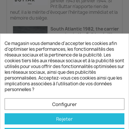
janvier 1943 et janvier 1944. Si
Prit Buttar n’apporte rien de
neuf, il a le mérite d’évoquer l’héritage immédiat et la
mémoire du siège.
South Atlantic 1982, the carrier
campaign in the Falklands War
Ce magasin vous demande d'accepter les cookies afin
Dans le Air Campaign n° 51,
d'optimiser les performances, les fonctionnalités des
Angus Konstam nous entraîne au
réseaux sociaux et la pertinence de la publicité. Les
coeur de l’affrontement entre les
cookies tiers liés aux réseaux sociaux et à la publicité sont
forces aériennes argentines –
utilisés pour vous offrir des fonctionnalités optimisées sur
armée de terre, marine, aviation
les réseaux sociaux, ainsi que des publicités
– et la Royal Navy via ses
personnalisées. Acceptez-vous ces cookies ainsi que les
bâtiments mais surtout les fameux Sea Harrier lors
implications associées à l'utilisation de vos données
de la reconquête de l’archipel des Malouines par les
personnelles ?
Britanniques. Le récit éclaire brillamment les
capacités mais aussi les limites des jets et des
missiles des années 1980. Mais, s’il tire un bilan
Configurer
positif de cette étude, le lecteur e­­­n sort, une fois
encore – voir le VV précédent – agacé par les redites,
Rejeter
coquilles et autres parties de texte manquantes.
J’ose espérer que ces erreurs, quelqu’en soit le