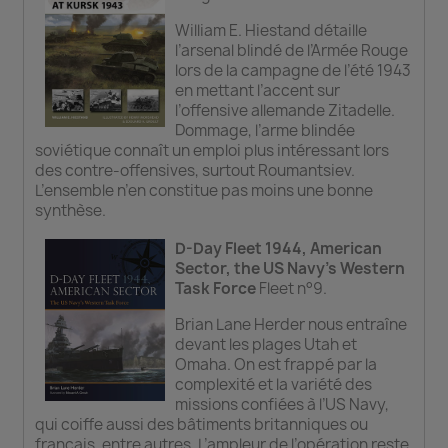
William E. Hiestand détaille
l’arsenal blindé de l’Armée Rouge
lors de la campagne de l’été 1943
en mettant l’accent sur
l’offensive allemande Zitadelle.
Dommage, l’arme blindée
soviétique connaît un emploi plus intéressant lors
des contre-offensives, surtout Roumantsiev.
L’ensemble n’en constitue pas moins une bonne
synthèse.
D-Day Fleet 1944, American
Sector, the US Navy’s Western
Task Force
Fleet n°9.
Brian Lane Herder nous entraîne
devant les plages Utah et
Omaha. On est frappé par la
complexité et la variété des
missions confiées à l’US Navy,
qui coiffe aussi des bâtiments britanniques ou
français, entre autres. L’ampleur de l’opération reste