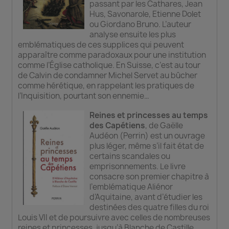
passant par les Cathares, Jean
Hus, Savonarole, Etienne Dolet
ou Giordano Bruno. L’auteur
analyse ensuite les plus
emblématiques de ces supplices qui peuvent
apparaître comme paradoxaux pour une institution
comme l’Église catholique. En Suisse, c’est au tour
de Calvin de condamner Michel Servet au bûcher
comme hérétique, en rappelant les pratiques de
l’Inquisition, pourtant son ennemie…
Reines et princesses au temps
des Capétiens
, de Gaëlle
Audéon (Perrin) est un ouvrage
plus léger, même s’il fait état de
certains scandales ou
emprisonnements. Le livre
consacre son premier chapitre à
l’emblématique Aliénor
d’Aquitaine, avant d’étudier les
destinées des quatre filles du roi
Louis VII et de poursuivre avec celles de nombreuses
reines et princesses, jusqu’à Blanche de Castille.