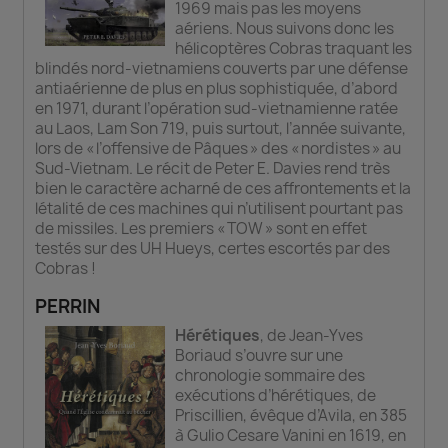
1969 mais pas les moyens
aériens. Nous suivons donc les
hélicoptères Cobras traquant les
blindés nord-vietnamiens couverts par une défense
antiaérienne de plus en plus sophistiquée, d’abord
en 1971, durant l’opération sud-vietnamienne ratée
au Laos, Lam Son 719, puis surtout, l’année suivante,
lors de « l’offensive de Pâques » des « nordistes » au
Sud-Vietnam. Le récit de Peter E. Davies rend très
bien le caractère acharné de ces affrontements et la
létalité de ces machines qui n’utilisent pourtant pas
de missiles. Les premiers « TOW » sont en effet
testés sur des UH Hueys, certes escortés par des
Cobras !
PERRIN
Hérétiques
, de Jean-Yves
Boriaud s’ouvre sur une
chronologie sommaire des
exécutions d’hérétiques, de
Priscillien, évêque d’Avila, en 385
à Gulio Cesare Vanini en 1619, en