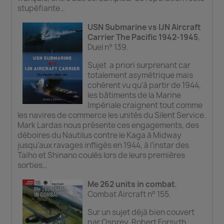
stupéfiante…
USN Submarine vs IJN Aircraft
Carrier The Pacific 1942-1945
,
Duel n° 139.
Sujet a priori surprenant car
totalement asymétrique mais
cohérent vu qu’à partir de 1944,
les bâtiments de la Marine
Impériale craignent tout comme
les navires de commerce les unités du Silent Service.
Mark Lardas nous présente ces engagements, des
déboires du Nautilus contre le Kaga à Midway
jusqu’aux ravages infligés en 1944, à l’instar des
Taiho et Shinano coulés lors de leurs premières
sorties…
Me 262 units in combat
,
Combat Aircraft n° 155.
Sur un sujet déjà bien couvert
par Osprey, Robert Forsyth