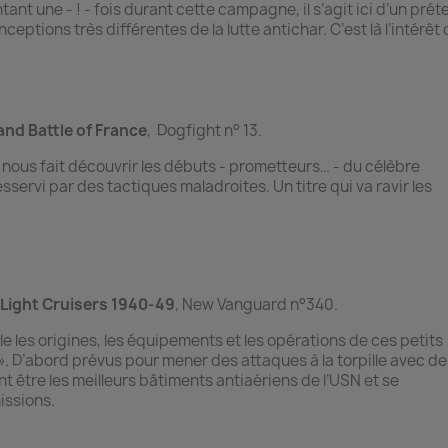
tant une - ! - fois durant cette campagne, il s’agit ici d’un prét
eptions très différentes de la lutte antichar. C’est là l’intérêt
and Battle of France
, Dogfight n° 13.
nous fait découvrir les débuts - prometteurs… - du célèbre
ervi par des tactiques maladroites. Un titre qui va ravir les
 Light Cruisers 1940-49
, New Vanguard n°340.
e les origines, les équipements et les opérations de ces petits
». D’abord prévus pour mener des attaques à la torpille avec de
ent être les meilleurs bâtiments antiaériens de l’USN et se
issions.