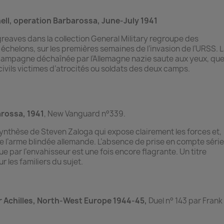
ell, operation Barbarossa, June-July 1941
greaves dans la collection General Military regroupe des
échelons, sur les premières semaines de l’invasion de l’URSS. 
campagne déchaînée par l’Allemagne nazie saute aux yeux, que
civils victimes d’atrocités ou soldats des deux camps.
rossa, 1941
, New Vanguard n°339.
ynthèse de Steven Zaloga qui expose clairement les forces et,
 de l’arme blindée allemande. L’absence de prise en compte séri
ue par l’envahisseur est une fois encore flagrante. Un titre
les familiers du sujet.
 Achilles, North-West Europe 1944-45,
Duel n° 143 par Frank