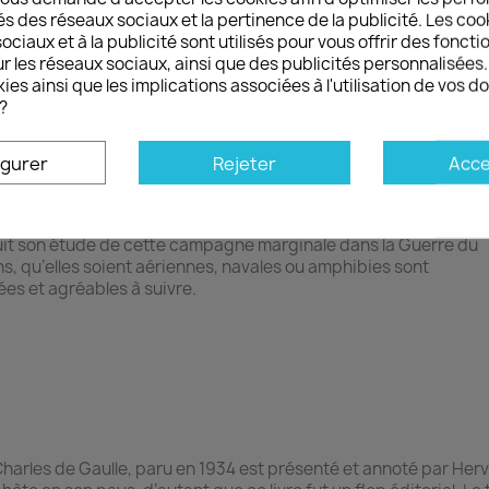
uit son étude de cette campagne marginale dans la Guerre du
és des réseaux sociaux et la pertinence de la publicité. Les cooki
ns, qu’elles soient aériennes, navales ou amphibies sont
ciaux et à la publicité sont utilisés pour vous offrir des foncti
ées et agréables à suivre.
r les réseaux sociaux, ainsi que des publicités personnalisée
ies ainsi que les implications associées à l'utilisation de vos 
?
igurer
Rejeter
Acce
aux avant le putsch
.
uit son étude de cette campagne marginale dans la Guerre du
ns, qu’elles soient aériennes, navales ou amphibies sont
ées et agréables à suivre.
.
harles de Gaulle, paru en 1934 est présenté et annoté par Her