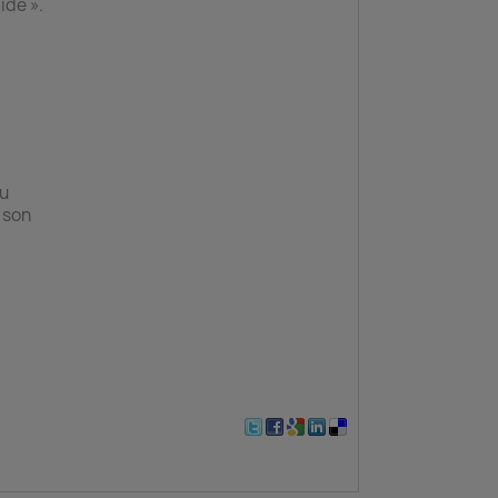
ide ».
du
 son