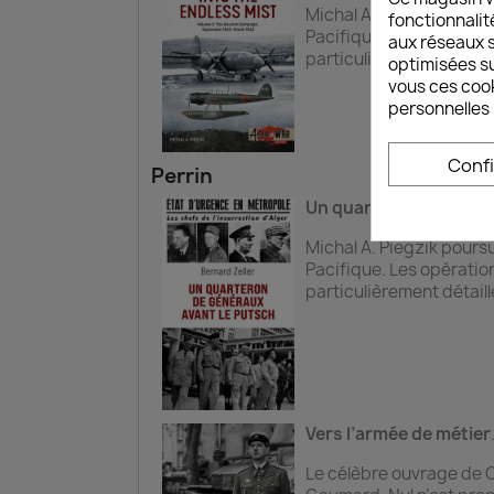
Michal A. Piegzik pours
fonctionnalit
Pacifique. Les opératio
aux réseaux so
particulièrement détaill
optimisées su
vous ces cook
personnelles 
Conf
Perrin
Un quarteron de génér
Michal A. Piegzik pours
Pacifique. Les opératio
particulièrement détaill
Vers l’armée de métier
Le célèbre ouvrage de C