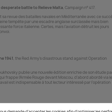
 desperate battle to Relieve Malta
, Campaign n° 417.
 sa revue des batailles navales en Méditerranée avec ce succ
leine tempête par une escadre anglaise surclassée mais bien
nte force italienne. Certes, mais l’aviation détruit les jours
onvoi.
he 1941
, the Red Army’s disastrous stand against Operation
opukhovsky publie une nouvelle édition enrichie de son étude p
 qui frappe l’Armée Rouge devant Moscou, d’abord abordé via l
avail est indispensable à tout lecteur intéressé par l’opération
 Volume 2 : the Aleutian campaign, September 1942-March 1943
ous demande d'accepter les cookies afin d'optimiser les perfo