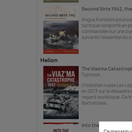
Second Sirte 1942, the
Angus Konstam poursuit
tactique remporté en p
commandée sur une puissa
suivants l’essentiel du c
Helion
The Viazma Catastrop
Typhoon.
L’historien russe Lev L
en 2013 sur le désastre
regard soviétique. Ce tr
Barbarossa.
Into the endless Mist
,
Ce magasin v