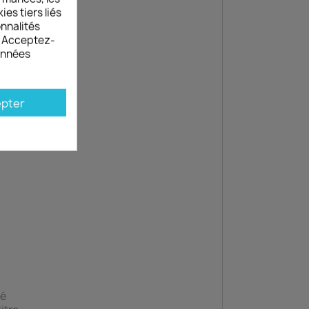
es tiers liés
onnalités
s. Acceptez-
données
pter
vé