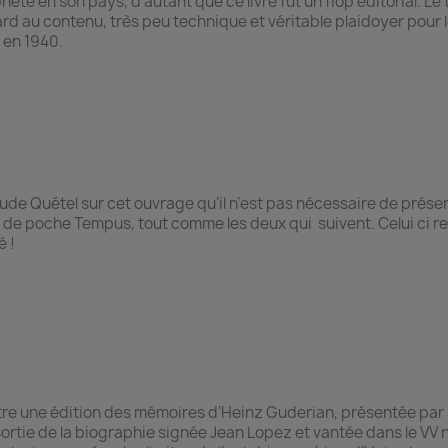
ète en son pays, d’autant que ce livre fut un flop éditorial. Le t
rd au contenu, très peu technique et véritable plaidoyer pour 
 en 1940.
laude Quétel sur cet ouvrage qu’il n’est pas nécessaire de prése
on de poche Tempus, tout comme les deux qui suivent. Celui ci r
 !
.
tre une édition des mémoires d’Heinz Guderian, présentée par
ortie de la biographie signée Jean Lopez et vantée dans le VV n