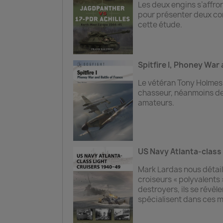
Les deux engins s’affron
pour présenter deux conc
cette étude.
Spitfire I, Phoney War 
Le vétéran Tony Holmes 
chasseur, néanmoins dess
amateurs.
US Navy Atlanta-class
Mark Lardas nous détaill
croiseurs « polyvalents 
destroyers, ils se révèl
spécialisent dans ces m