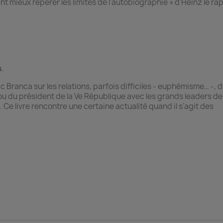
nt mieux repérer les limites de l’autobiographie « d’Heinz le rap
s
.
ic Branca sur les relations, parfois difficiles - euphémisme… -, 
 ou du président de la Ve République avec les grands leaders de
Ce livre rencontre une certaine actualité quand il s’agit des