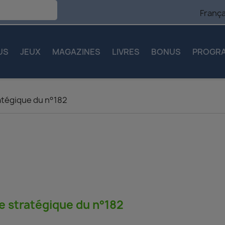
França
US
JEUX
MAGAZINES
LIVRES
BONUS
PROGR
atégique du n°182
e stratégique du n°182