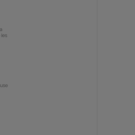
La
 les
euse