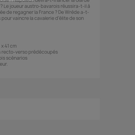
oise ? Napoléon devra-t-il lancer la Garde
 ? Le joueur austro-bavarois réussira-t-il à
e de regagner la France ? De Wrède a-t-
 pour vaincre la cavalerie d’élite de son
 x 41 cm
s recto-verso prédécoupés
rois scénarios
eur.