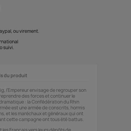
aypal, ou virement.
rnational
o suivi.
ls du produit
zig, l’Empereur envisage de regrouper son
reprendre des forces et continuer le
 dramatique : la Confédération du Rhin
 Armée est une armée de conscrits, hormis
s, et les maréchaux et généraux qui ont
nt cette campagne ont tous été battus.
it les Français vers leurs dépôts de