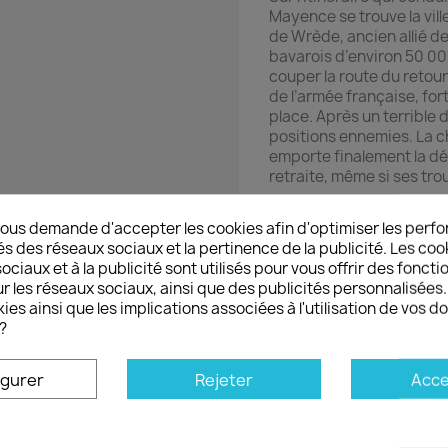
Mayence se trouve la vill
de Wrède, ancien allié d
bavarois d’environ 50 0
couper la route du retou
de l’armée française, fo
place. Après un terrible d
positions ennemies. La c
emporte finalement la dé
retraite, même si ses tr
Après cette victoire de l
ous demande d'accepter les cookies afin d'optimiser les perfo
e
e
nuit avec les III
et VI
cor
és des réseaux sociaux et la pertinence de la publicité. Les cooki
31 octobre, de nouveaux 
ciaux et à la publicité sont utilisés pour vous offrir des foncti
Bavarois, qui veulent re
r les réseaux sociaux, ainsi que des publicités personnalisée
Bertrand, en charge de l
ies ainsi que les implications associées à l'utilisation de vos 
bataille fait rage toute 
?
sont repoussées et se rep
français se retirent à leu
terminées.
igurer
Rejeter
Acce
Le jeu
Hanau 1813
place l
Le joueur français parvie