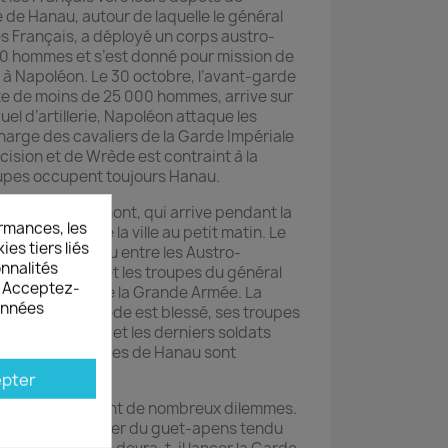
e de Hanau, autour de laquelle le général
es Français, a déployé un corps austro-
00 hommes et s’est donné pour mission de
r à Napoléon. Le 30 octobre, l’avant-garde
rte de moins de 25 000 hommes, arrive sur
uel d’artillerie, Napoléon attaque les
harge des cavaliers de la Garde Impériale
cision et de Wrède est contraint à la
oupes occupent toujours Hanau.
’Empereur, Marmont, qui arrive pendant la
rmances, les
ps, s’empare de la ville au petit matin. Le
es tiers liés
combats ont lieu entre les Austro-
onnalités
prendre Hanau, et les troupes du général
s. Acceptez-
’arrière garde de la Grande Armée. La
données
la journée, de Wrède est blessé, ses troupes
lient. Bertrand et les derniers soldats
r tour. Les batailles de Hanau sont
pter
es joueurs devant de nombreux dilemmes.
ndra-t-il à se tirer du guet-apens tendu