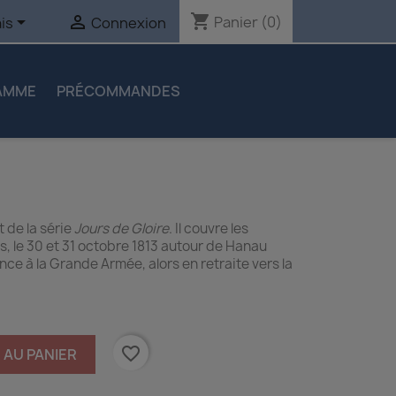
shopping_cart


Panier
(0)
is
Connexion
AMME
PRÉCOMMANDES
 de la série
Jours de Gloire
. Il couvre les
es, le 30 et 31 octobre 1813 autour de Hanau
nce à la Grande Armée, alors en retraite vers la
favorite_border
 AU PANIER