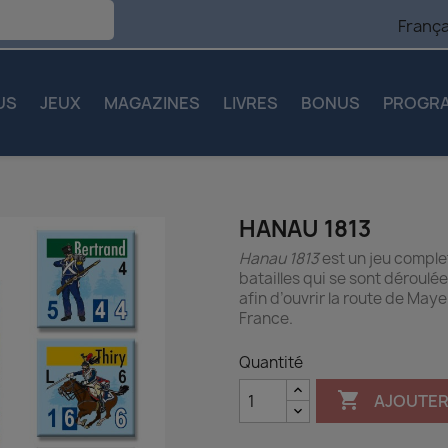
França
US
JEUX
MAGAZINES
LIVRES
BONUS
PROGR
HANAU 1813
Hanau 1813
est un jeu complet
batailles qui se sont déroulé
afin d’ouvrir la route de Maye
France.
Quantité

AJOUTER