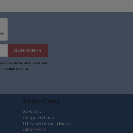
ous trouverez pour cela nos
ilisation du site.
INFORMATIONS
VaeVictis
Cérigo Editions
11 bis rue Léopold Bellan
75002 Paris