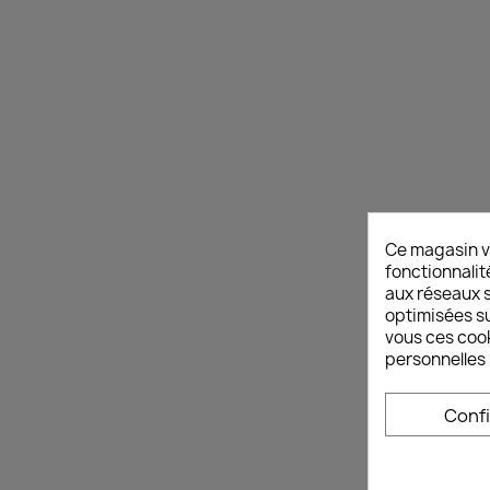
Ce magasin v
fonctionnalit
aux réseaux so
optimisées su
vous ces cook
personnelles 
Conf