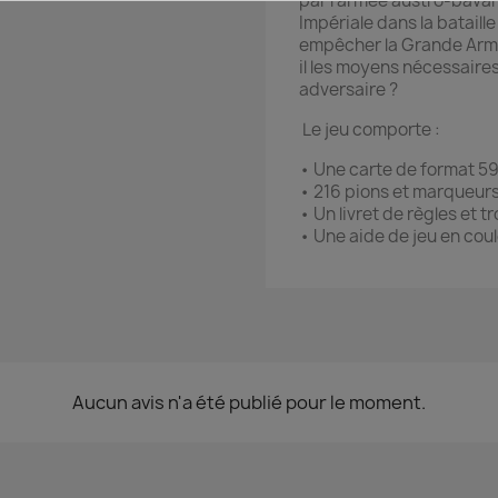
par l’armée austro-bavar
Impériale dans la bataille
empêcher la Grande Armé
il les moyens nécessaires
adversaire ?
Le jeu comporte :
• Une carte de format 59
• 216 pions et marqueur
• Un livret de règles et t
• Une aide de jeu en coul
Aucun avis n'a été publié pour le moment.