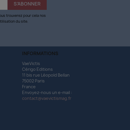
ous trouverez pour cela nos
ilisation du site.
INFORMATIONS
VaeVictis
Cérigo Editions
11 bis rue Léopold Bellan
75002 Paris
France
Envoyez-nous un e-mail :
contact@vaevictismag.fr