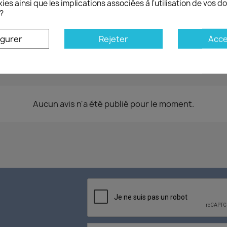
ies ainsi que les implications associées à l'utilisation de vos 
engagement de taille qui
?
par voie ferrée. En l’occ
confédérées de remporter
igurer
Rejeter
Acce
Aucun avis n'a été publié pour le moment.