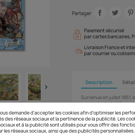
Partager
Paiement sécurisé
par cartes bancaires, P
Livraison France et inte
par courrier ou colissim
Description
Détai

Survenue en juillet 1861, 
somme toute limitée, eut
guerre de Sécession ell
ous demande d'accepter les cookies afin d'optimiser les perfo
effet indéniable, auprè
és des réseaux sociaux et la pertinence de la publicité. Les cooki
fait prendre conscience a
ciaux et à la publicité sont utilisés pour vous offrir des foncti
et des défis qu’ils restai
r les réseaux sociaux, ainsi que des publicités personnalisée
Manassas est par ailleurs