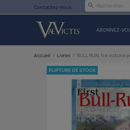
search
Contactez-nous
ABONNEZ-VO
Accueil
Livres
BULL RUN, 1re victoire p
RUPTURE DE STOCK