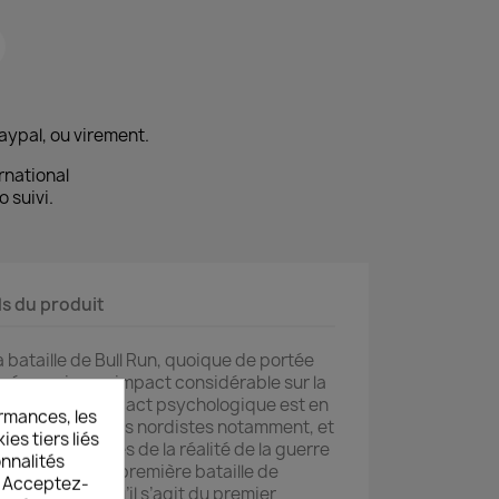
aypal, ou virement.
rnational
o suivi.
ls du produit
la bataille de Bull Run, quoique de portée
 néanmoins un impact considérable sur la
e-même. Son impact psychologique est en
rmances, les
s des combattants nordistes notamment, et
es tiers liés
ux uns et autres de la réalité de la guerre
onnalités
ent à relever. La première bataille de
s. Acceptez-
 notable puisqu’il s’agit du premier