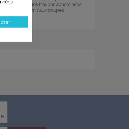
données
 voit intervenir des troupes acheminées
urrence, cela permit aux troupes
 la victoire.
pter