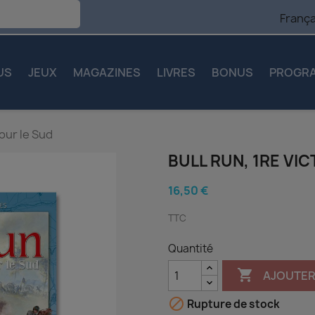
França
US
JEUX
MAGAZINES
LIVRES
BONUS
PROGR
our le Sud
BULL RUN, 1RE VI
16,50 €
TTC
Quantité

AJOUTER

Rupture de stock