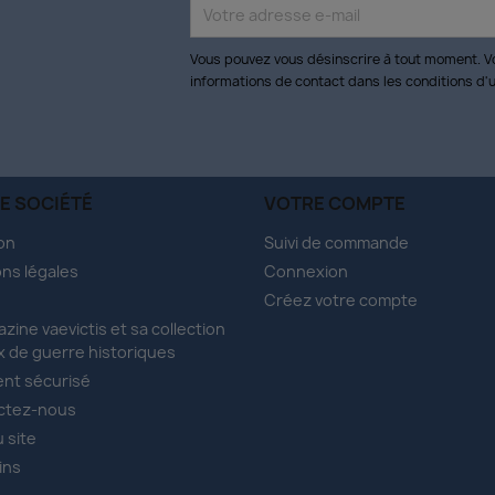
Vous pouvez vous désinscrire à tout moment. V
informations de contact dans les conditions d'ut
E SOCIÉTÉ
VOTRE COMPTE
son
Suivi de commande
ns légales
Connexion
Créez votre compte
azine vaevictis et sa collection
x de guerre historiques
nt sécurisé
ctez-nous
u site
ins