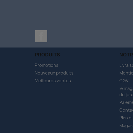
Facebook
PRODUITS
NOTR
Promotions
Livrai
Nouveaux produits
Mentio
Meilleures ventes
CGV
le mag
de jeu
Paieme
Conta
Plan d
Magas