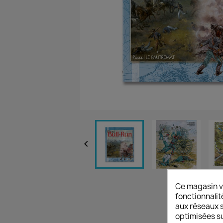

Ce magasin v
fonctionnalit
aux réseaux so
optimisées su