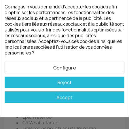
Tank Duel NA
Piacenza
Ce magasin vous demande d'accepter les cookies afin
ASL
d'optimiser les performances, les fonctionnalités des
Race to Moscow
réseaux sociaux et la pertinence de la publicité. Les
Salerno 1943
cookies tiers liés aux réseaux sociaux et à la publicité sont
Würm…
utilisés pour vous offrir des fonctionnalités optimisées sur
les réseaux sociaux, ainsi que des publicités
BOARDGAMES
personnalisées. Acceptez-vous ces cookies ainsi que les
implications associées à l'utilisation de vos données
Deadly Wood
personnelles ?
Waterloo et Bismarck solo
Storm above the Reich
Configure
1942- USS Yorktown
Absolute War
3rd Winter
Reject
FIGURINES
Accept
Campagne au Mali
CR Hail Caesar
Art de la Guerre V4 2e partie
Epic Waterloo
CR What a Tanker
Trois règles pour la 3e GM 1re partie