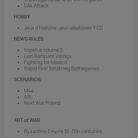
DAk Attack
HOBBY
Jeux d’histoire : jeux aléatoires ? (2)
NEWS RULES
Impetus volume 3
Lion Rampant Vikings
Fighting for Mexico
Rapid Fire! Blitzkrieg Battlegames
SCENARIOS
M44
ASL
Next War Poland
ART of WAR
Byzantine Empire 10-11th centuries