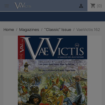
shopping_cart


(0)
Home
Magazines
"Classic" Issue
VaeVictis 162