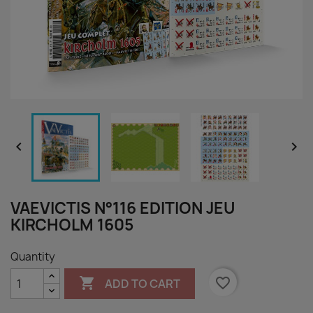


VAEVICTIS N°116 EDITION JEU
KIRCHOLM 1605
Quantity

favorite_border
ADD TO CART