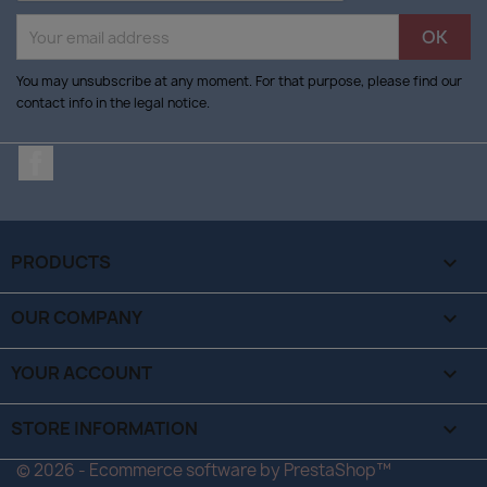
You may unsubscribe at any moment. For that purpose, please find our
contact info in the legal notice.
Facebook
PRODUCTS

OUR COMPANY

YOUR ACCOUNT

STORE INFORMATION
keyboard_arrow_down
© 2026 - Ecommerce software by PrestaShop™