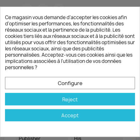
Share
Ce magasin vous demande d'accepter les cookies afin
d'optimiser les performances, les fonctionnalités des
Garanties sécurité
réseaux sociaux et la pertinence de la publicité. Les
(à modifier dans le module "Réassurance")
cookies tiers liés aux réseaux sociaux et à la publicité sont
utilisés pour vous offrir des fonctionnalités optimisées sur
Politique de livraison
les réseaux sociaux, ainsi que des publicités
(à modifier dans le module "Réassurance")
personnalisées. Acceptez-vous ces cookies ainsi que les
implications associées à l'utilisation de vos données
personnelles ?
Product Details
Attachments
Configure
Reference
VAJ116
Reject
Data sheet
Accept
Number Of Pages
84
Publisher
His