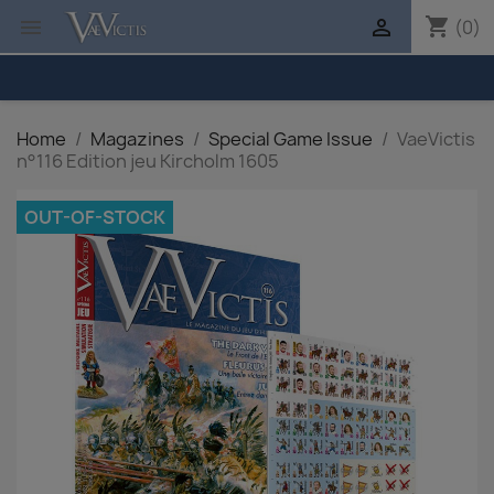
shopping_cart


(0)
Home
Magazines
Special Game Issue
VaeVictis
n°116 Edition jeu Kircholm 1605
OUT-OF-STOCK