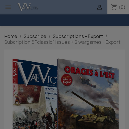
shopping_cart


(0)
Home
Subscribe
Subscriptions - Export
Subcription 6 "classic" issues + 2 wargames - Export