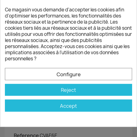
two wargames of VaeVictis "Jeux d'Histoire" serie
Ce magasin vous demande d'accepter les cookies afin
Quantity
d'optimiser les performances, les fonctionnalités des
réseaux sociaux et la pertinence de la publicité. Les

favorite_border
ADD TO CART
cookies tiers liés aux réseaux sociaux et à la publicité sont
utilisés pour vous offrir des fonctionnalités optimisées sur
les réseaux sociaux, ainsi que des publicités
personnalisées. Acceptez-vous ces cookies ainsi que les
Share
implications associées à l'utilisation de vos données
personnelles ?
Garanties sécurité
(à modifier dans le module "Réassurance")
Configure
Politique de livraison
Reject
(à modifier dans le module "Réassurance")
Accept
Product Details
Reference
CVAE6E