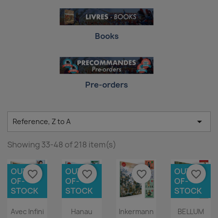
Books
Pre-orders

Reference, Z to A
Showing 33-48 of 218 item(s)
OUT-
OUT-
OUT-
favorite_border
favorite_border
favorite_border
favorite_border
OF-
OF-
OF-
STOCK
STOCK
STOCK
Avec Infini
Hanau
Inkermann
BELLUM