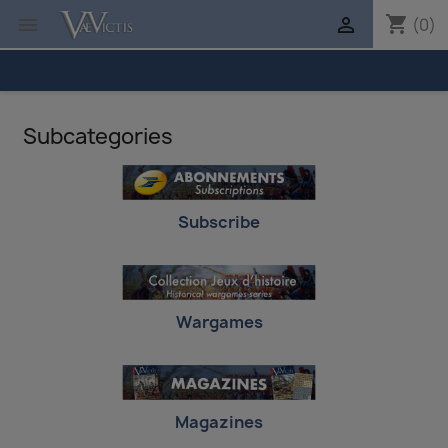
shopping_cart


(0)
Subcategories
Subscribe
Wargames
Magazines