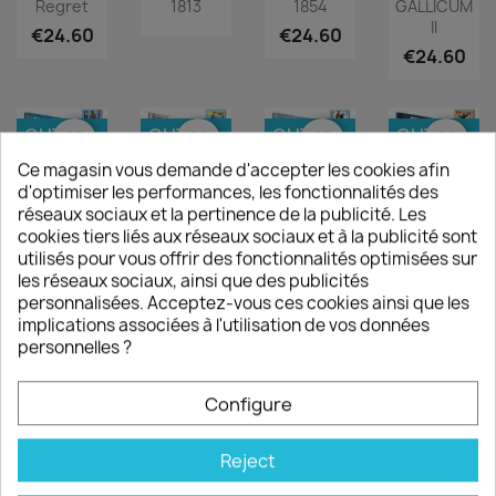
Regret
1813
1854
GALLICUM
II
€24.60
€24.60
€24.60
OUT-
OUT-
OUT-
OUT-
favorite_border
favorite_border
favorite_border
favorite_border
OF-
OF-
OF-
OF-
Ce magasin vous demande d'accepter les cookies afin
STOCK
STOCK
STOCK
STOCK
d'optimiser les performances, les fonctionnalités des
réseaux sociaux et la pertinence de la publicité. Les
Cassino
Fuentes
Fontenoy
From
cookies tiers liés aux réseaux sociaux et à la publicité sont
44
De Oñoros
1745
Overlord
utilisés pour vous offrir des fonctionnalités optimisées sur
To Berlin
€24.60
€24.60
les réseaux sociaux, ainsi que des publicités
€23.00
personnalisées. Acceptez-vous ces cookies ainsi que les
implications associées à l'utilisation de vos données
personnelles ?
OUT-
OUT-
OUT-
OUT-
favorite_border
favorite_border
favorite_border
favorite_border
OF-
OF-
OF-
OF-
Configure
STOCK
STOCK
STOCK
STOCK
Reject
The Lion
Aspern-
Aspern-
Arnhem
And The
Essling
Essling
44