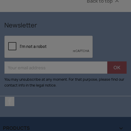
Back to top

Newsletter
You may unsubscribe at any moment. For that purpose, please find our
contact info in the legal notice.
Facebook
PRODUCTS
